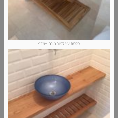
פלטת עץ לכיור מונח +מדף